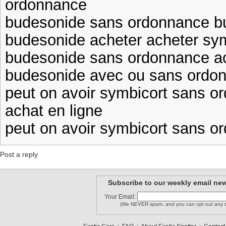
ordonnance
budesonide sans ordonnance b
budesonide acheter acheter sym
budesonide sans ordonnance ac
budesonide avec ou sans ordon
peut on avoir symbicort sans 
achat en ligne
peut on avoir symbicort sans o
Post a reply
Subscribe to our weekly email new
Your Email:
(We NEVER spam, and you can opt out any t