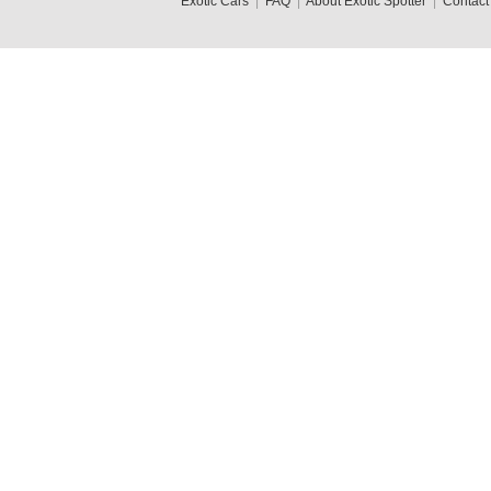
Exotic Cars
|
FAQ
|
About Exotic Spotter
|
Contact