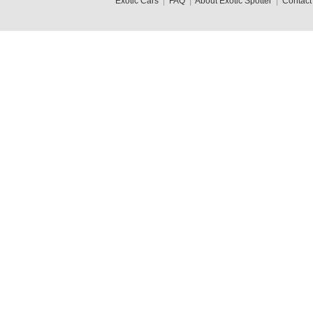
Exotic Cars
|
FAQ
|
About Exotic Spotter
|
Contact