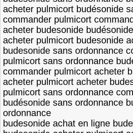
acheter pulmicort budésonide 
commander pulmicort commande
acheter budesonide budésonid
acheter pulmicort budesonide a
budesonide sans ordonnance c
pulmicort sans ordonnance bu
commander pulmicort acheter 
acheter pulmicort acheter bude
pulmicort sans ordonnance com
budésonide sans ordonnance b
ordonnance
budesonide achat en ligne bude