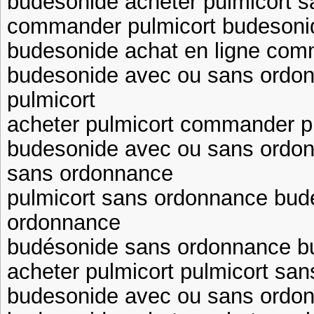
budesonide acheter pulmicort 
commander pulmicort budesoni
budesonide achat en ligne com
budesonide avec ou sans ord
pulmicort
acheter pulmicort commander p
budesonide avec ou sans ordo
sans ordonnance
pulmicort sans ordonnance bud
ordonnance
budésonide sans ordonnance b
acheter pulmicort pulmicort sa
budesonide avec ou sans ordo