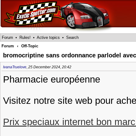
Forum
•
Rules!
•
Active topics
•
Search
Forum
‹
Off-Topic
bromocriptine sans ordonnance parlodel ave
IvanaTruelove
,
25 December 2024, 20:42
Pharmacie européenne
Visitez notre site web pour ache
Prix speciaux internet bon march