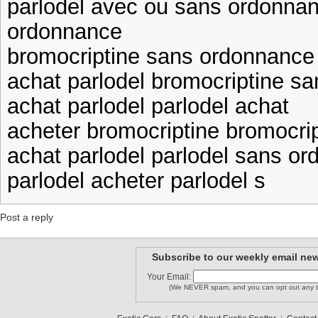
parlodel avec ou sans ordonnan
ordonnance
bromocriptine sans ordonnance 
achat parlodel bromocriptine s
achat parlodel parlodel achat
acheter bromocriptine bromocri
achat parlodel parlodel sans o
parlodel acheter parlodel s
Post a reply
Subscribe to our weekly email new
Your Email:
(We NEVER spam, and you can opt out any t