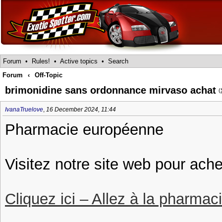
Forum
•
Rules!
•
Active topics
•
Search
Forum
‹
Off-Topic
brimonidine sans ordonnance mirvaso achat
(
IvanaTruelove
,
16 December 2024, 11:44
Pharmacie européenne
Visitez notre site web pour ach
Cliquez ici – Allez à la pharmac