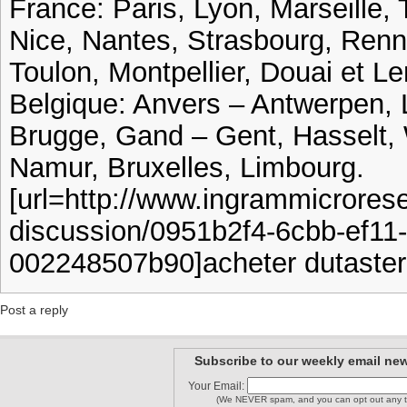
France: Paris, Lyon, Marseille, 
Nice, Nantes, Strasbourg, Ren
Toulon, Montpellier, Douai et Le
Belgique: Anvers – Antwerpen, 
Brugge, Gand – Gent, Hasselt, 
Namur, Bruxelles, Limbourg.
[url=http://www.ingrammicrorese
discussion/0951b2f4-6cbb-ef11-
002248507b90]acheter dutaster
Post a reply
Subscribe to our weekly email new
Your Email:
(We NEVER spam, and you can opt out any t