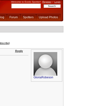
Welcome to Exotic Spotter!
Register
/
Login
log
Forum
Spotters
Upload Photos
bscribe
)
Reply
GloriaRobeson