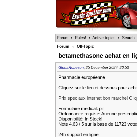
Forum
•
Rules!
•
Active topics
•
Search
Forum
‹
Off-Topic
betamethasone achat en l
GloriaRobeson
,
25 December 2024, 20:53
Pharmacie européenne
Cliquez sur le lien ci-dessous pour ache
Prix speciaux internet bon marche! Cliqu
Formulaire medical: pill
Ordonnance requise: Aucune prescripti
Disponibilité: In Stock!
Note 4,63 / 5 sur la base de 11723 votes
24h support en ligne