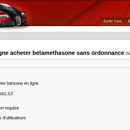
Exotic Cars
B
igne acheter betamethasone sans ordonnance
(
Su
ter lotrisone en ligne
ez ici!
on requise
 d’utilisateurs