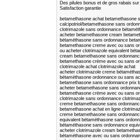
Des pilules bonus et de gros rabais 
Satisfaction garantie
betamethasone achat betamethasone 
calcipotriol/betamethasone sans ordonn
clotrimazole sans ordonnance bétamé
acheter betamethasone cream betame
bétaméthasone sans ordonnance beta
betamethasone creme avec ou sans or
ou acheter clotrimazole equivalent bé
cream betamethasone sans ordonnance 
betamethasone crème avec ou sans or
clotrimazole achat clotrimazole achat
acheter clotrimazole creme bétaméth
bétaméthasone ordonnance ou sans ach
betamethasone sans ordonnance prix 
acheter betamethasone sans ordonna
betamethasone crème avec ou sans o
clotrimazole sans ordonnance clotrima
creme betamethasone sans ordonnance
betamethasone achat en ligne clotrimaz
creme betamethasone sans ordonnance 
equivalent bétaméthasone sans ordon
bétaméthasone sans ordonnance equiv
acheter clotrimazole cream betametha
bétaméthasone avec ou sans ordonnanc