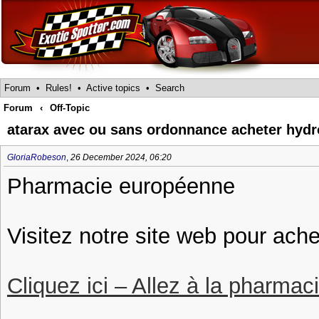
Forum
•
Rules!
•
Active topics
•
Search
Forum
‹
Off-Topic
atarax avec ou sans ordonnance acheter hydr
GloriaRobeson
,
26 December 2024, 06:20
Pharmacie européenne
Visitez notre site web pour ache
Cliquez ici – Allez à la pharmac