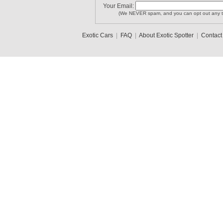
Your Email:
(We NEVER spam, and you can opt out any t
Exotic Cars
|
FAQ
|
About Exotic Spotter
|
Contact