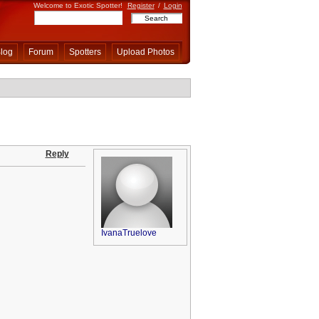
Welcome to Exotic Spotter!
Register
/
Login
log
Forum
Spotters
Upload Photos
Reply
IvanaTruelove