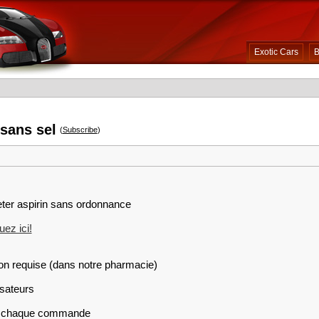
Exotic Cars
B
 sans sel
(
Subscribe
)
eter aspirin sans ordonnance
ez ici!
on requise (dans notre pharmacie)
isateurs
sur chaque commande