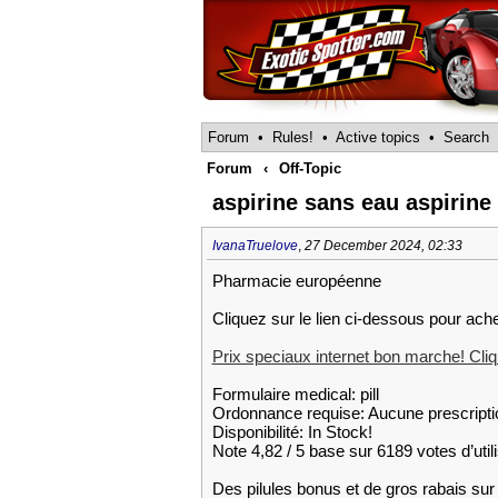
Forum
•
Rules!
•
Active topics
•
Search
Forum
‹
Off-Topic
aspirine sans eau aspirine
IvanaTruelove
,
27 December 2024, 02:33
Pharmacie européenne
Cliquez sur le lien ci-dessous pour ach
Prix speciaux internet bon marche! Cliqu
Formulaire medical: pill
Ordonnance requise: Aucune prescripti
Disponibilité: In Stock!
Note 4,82 / 5 base sur 6189 votes d’util
Des pilules bonus et de gros rabais 