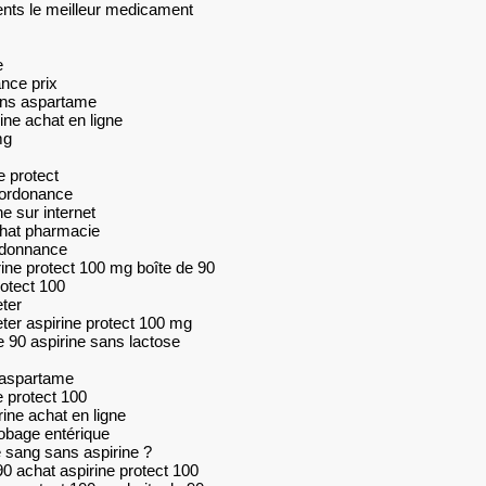
ents le meilleur medicament
e
nce prix
sans aspartame
ine achat en ligne
mg
e protect
 ordonance
e sur internet
achat pharmacie
ordonnance
rine protect 100 mg boîte de 90
rotect 100
ter
ter aspirine protect 100 mg
e 90 aspirine sans lactose
 aspartame
e protect 100
ine achat en ligne
robage entérique
e sang sans aspirine ?
90 achat aspirine protect 100