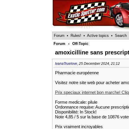
Forum
•
Rules!
•
Active topics
•
Search
Forum
‹
Off-Topic
amoxicilline sans prescrip
IvanaTruelove
,
25 December 2024, 21:12
Pharmacie européenne
Visitez notre site web pour acheter amo
Prix speciaux internet bon marche! Cliqu
Forme medicale: pilule
Ordonnance requise: Aucune prescripti
Disponibilité: In Stock!
Note 4,85 / 5 sur la base de 10876 votes
Prix vraiment incroyables