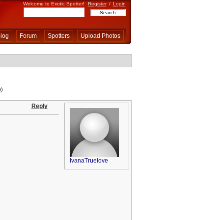
Welcome to Exotic Spotter!
Register
/
Login
log
Forum
Spotters
Upload Photos
e
)
Reply
IvanaTruelove