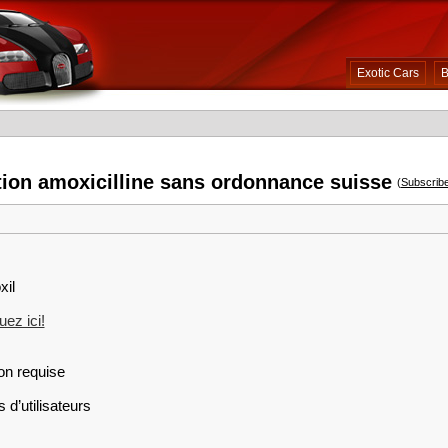
Exotic Cars
B
tion amoxicilline sans ordonnance suisse
(
Subscrib
xil
ez ici!
on requise
 d’utilisateurs