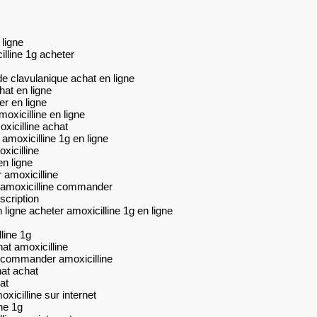
 ligne
lline 1g acheter
de clavulanique achat en ligne
hat en ligne
er en ligne
moxicilline en ligne
oxicilline achat
 amoxicilline 1g en ligne
xicilline
en ligne
 amoxicilline
e amoxicilline commander
scription
 ligne acheter amoxicilline 1g en ligne
line 1g
hat amoxicilline
e commander amoxicilline
at achat
at
xicilline sur internet
ne 1g