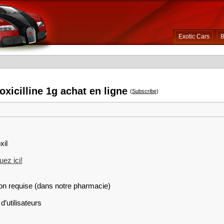
Exotic Cars
B
xicilline 1g achat en ligne
(
Subscribe
)
xil
ez ici!
on requise (dans notre pharmacie)
d’utilisateurs