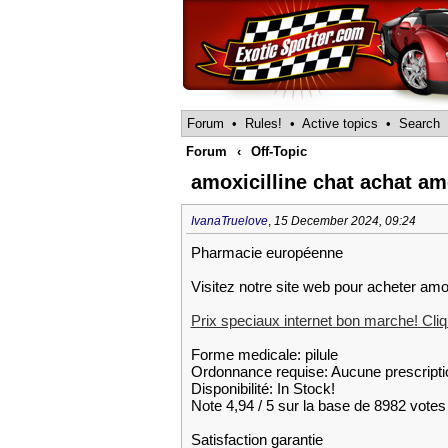
Forum
•
Rules!
•
Active topics
•
Search
Forum
‹
Off-Topic
amoxicilline chat achat amo
IvanaTruelove
,
15 December 2024, 09:24
Pharmacie européenne
Visitez notre site web pour acheter amo
Prix speciaux internet bon marche! Cliqu
Forme medicale: pilule
Ordonnance requise: Aucune prescripti
Disponibilité: In Stock!
Note 4,94 / 5 sur la base de 8982 votes 
Satisfaction garantie