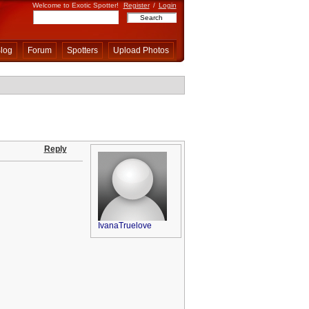
Welcome to Exotic Spotter!
Register
/
Login
log
Forum
Spotters
Upload Photos
Reply
IvanaTruelove