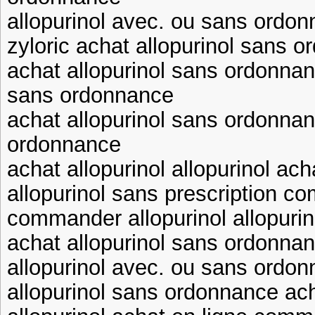
allopurinol avec. ou sans ordon
zyloric achat allopurinol sans 
achat allopurinol sans ordonnan
sans ordonnance
achat allopurinol sans ordonnan
ordonnance
achat allopurinol allopurinol ach
allopurinol sans prescription c
commander allopurinol allopurin
achat allopurinol sans ordonnan
allopurinol avec. ou sans ordon
allopurinol sans ordonnance ach