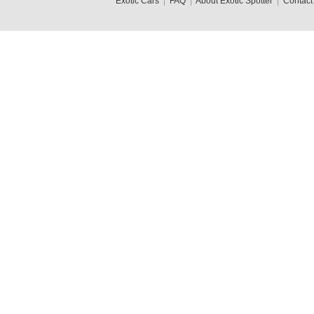
Exotic Cars
|
FAQ
|
About Exotic Spotter
|
Contact