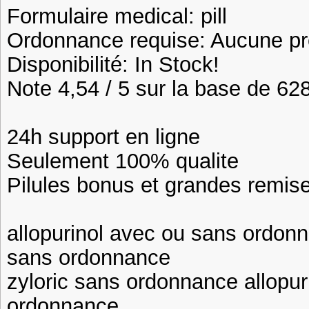
Formulaire medical: pill
Ordonnance requise: Aucune pre
Disponibilité: In Stock!
Note 4,54 / 5 sur la base de 628
24h support en ligne
Seulement 100% qualite
Pilules bonus et grandes remi
allopurinol avec ou sans ordonn
sans ordonnance
zyloric sans ordonnance allopur
ordonnance