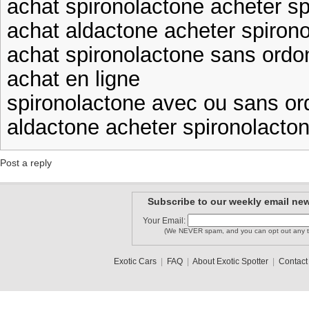
achat spironolactone acheter sp
achat aldactone acheter spiron
achat spironolactone sans ordo
achat en ligne
spironolactone avec ou sans o
aldactone acheter spironolacto
Post a reply
Subscribe to our weekly email new
Your Email:
(We NEVER spam, and you can opt out any t
Exotic Cars
|
FAQ
|
About Exotic Spotter
|
Contact