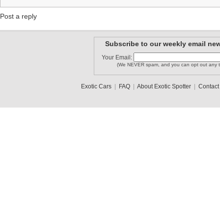
Post a reply
Subscribe to our weekly email new
Your Email:
(We NEVER spam, and you can opt out any t
Exotic Cars
|
FAQ
|
About Exotic Spotter
|
Contact