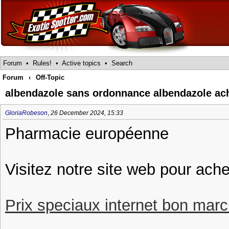
Forum
•
Rules!
•
Active topics
•
Search
Forum
‹
Off-Topic
albendazole sans ordonnance albendazole ac
GloriaRobeson
,
26 December 2024, 15:33
Pharmacie européenne
Visitez notre site web pour ach
Prix speciaux internet bon march