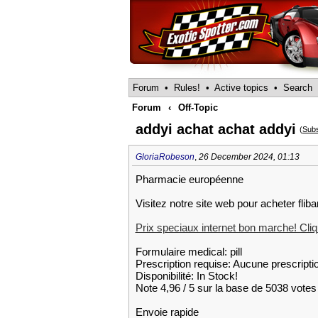
Forum
•
Rules!
•
Active topics
•
Search
Forum
‹
Off-Topic
addyi achat achat addyi
(
Subs
GloriaRobeson
,
26 December 2024, 01:13
Pharmacie européenne
Visitez notre site web pour acheter fliba
Prix speciaux internet bon marche! Cliqu
Formulaire medical: pill
Prescription requise: Aucune prescripti
Disponibilité: In Stock!
Note 4,96 / 5 sur la base de 5038 votes 
Envoie rapide