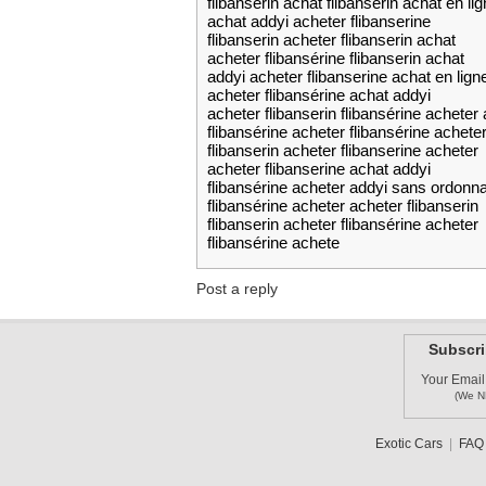
flibanserin achat flibanserin achat en li
achat addyi acheter flibanserine
flibanserin acheter flibanserin achat
acheter flibansérine flibanserin achat
addyi acheter flibanserine achat en lign
acheter flibansérine achat addyi
acheter flibanserin flibansérine achete
flibansérine acheter flibansérine achet
flibanserin acheter flibanserine acheter
acheter flibanserine achat addyi
flibansérine acheter addyi sans ordonn
flibansérine acheter acheter flibanserin
flibanserin acheter flibansérine acheter
flibansérine achete
Post a reply
Subscri
Your Email
(We N
Exotic Cars
|
FAQ