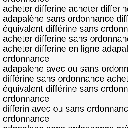
acheter differine acheter differ
adapalène sans ordonnance diff
équivalent différine sans ordo
acheter differine sans ordonnan
acheter differine en ligne adap
ordonnance
adapalene avec ou sans ordonn
différine sans ordonnance ache
équivalent différine sans ordon
ordonnance
differin avec ou sans ordonnanc
ordonnance