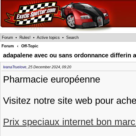
Forum
•
Rules!
•
Active topics
•
Search
Forum
‹
Off-Topic
adapalene avec ou sans ordonnance differin 
IvanaTruelove
,
25 December 2024, 09:20
Pharmacie européenne
Visitez notre site web pour achet
Prix speciaux internet bon march