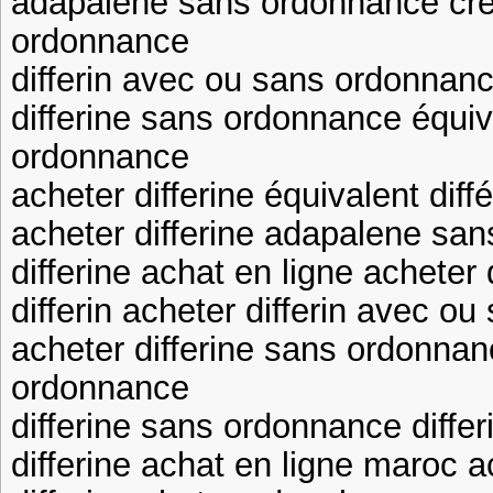
adapalene sans ordonnance crè
ordonnance
differin avec ou sans ordonnanc
differine sans ordonnance équiva
ordonnance
acheter differine équivalent dif
acheter differine adapalene sa
differine achat en ligne acheter
differin acheter differin avec o
acheter differine sans ordonnan
ordonnance
differine sans ordonnance differ
differine achat en ligne maroc ac