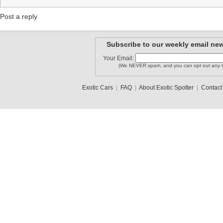
Post a reply
Subscribe to our weekly email new
Your Email:
(We NEVER spam, and you can opt out any t
Exotic Cars
|
FAQ
|
About Exotic Spotter
|
Contact