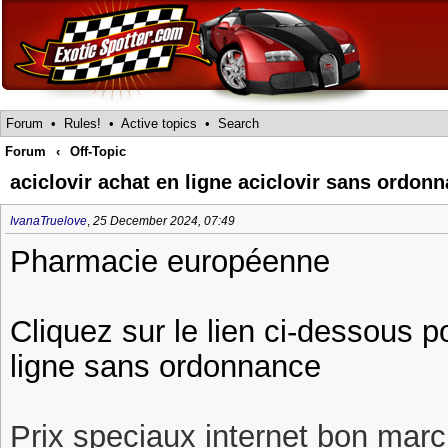
Forum
•
Rules!
•
Active topics
•
Search
Forum
‹
Off-Topic
aciclovir achat en ligne aciclovir sans ordo
IvanaTruelove
,
25 December 2024, 07:49
Pharmacie européenne
Cliquez sur le lien ci-dessous p
ligne sans ordonnance
Prix speciaux internet bon march