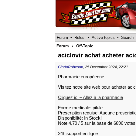
Forum
•
Rules!
•
Active topics
•
Search
Forum
‹
Off-Topic
aciclovir achat acheter aci
GloriaRobeson
,
25 December 2024, 22:21
Pharmacie européenne
Visitez notre site web pour acheter acic
Cliquez ici – Allez à la pharmacie
Forme medicale: pilule
Prescription requise: Aucune prescripti
Disponibilité: In Stock!
Note 4,79 / 5 sur la base de 6896 votes 
24h support en ligne