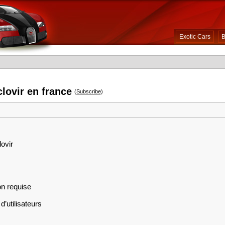
Exotic Cars
B
clovir en france
(
Subscribe
)
lovir
on requise
d’utilisateurs