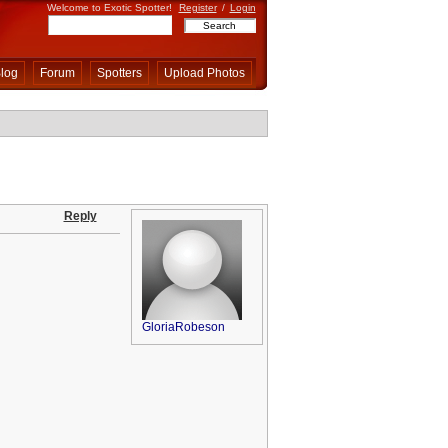
Welcome to Exotic Spotter!
Register
/
Login
log
Forum
Spotters
Upload Photos
Reply
GloriaRobeson