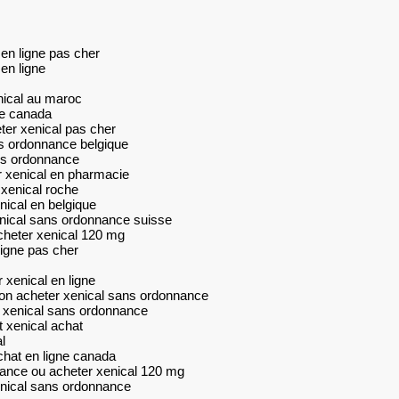
 en ligne pas cher
en ligne
nical au maroc
ne canada
ter xenical pas cher
ns ordonnance belgique
ans ordonnance
r xenical en pharmacie
 xenical roche
nical en belgique
nical sans ordonnance suisse
cheter xenical 120 mg
ligne pas cher
xenical en ligne
on acheter xenical sans ordonnance
 xenical sans ordonnance
t xenical achat
l
chat en ligne canada
nance ou acheter xenical 120 mg
enical sans ordonnance