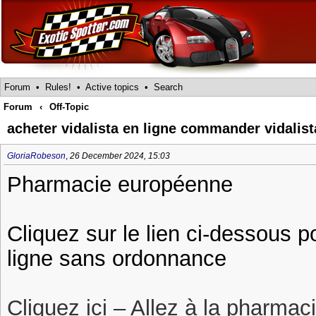
Forum
•
Rules!
•
Active topics
•
Search
Forum
‹
Off-Topic
acheter vidalista en ligne commander vidalist
GloriaRobeson
,
26 December 2024, 15:03
Pharmacie européenne
Cliquez sur le lien ci-dessous p
ligne sans ordonnance
Cliquez ici – Allez à la pharmac