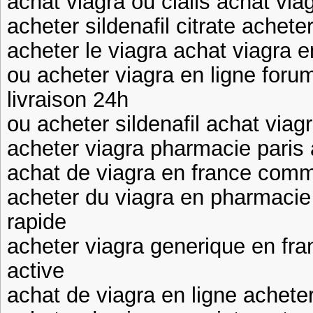
achat viagra ou cialis achat vi
acheter sildenafil citrate achete
acheter le viagra achat viagra e
ou acheter viagra en ligne forum
livraison 24h
ou acheter sildenafil achat viagr
acheter viagra pharmacie paris 
achat de viagra en france comm
acheter du viagra en pharmacie 
rapide
acheter viagra generique en fra
active
achat de viagra en ligne achete