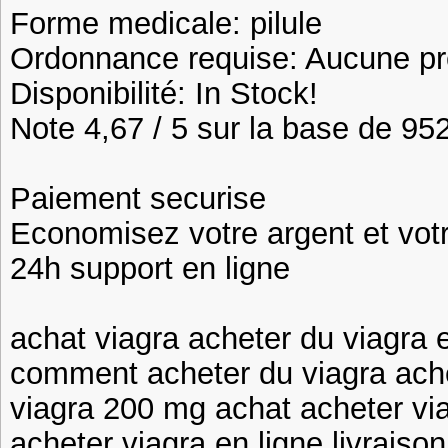
Forme medicale: pilule
Ordonnance requise: Aucune pre
Disponibilité: In Stock!
Note 4,67 / 5 sur la base de 952
Paiement securise
Economisez votre argent et vot
24h support en ligne
achat viagra acheter du viagra
comment acheter du viagra achet
viagra 200 mg achat acheter vi
acheter viagra en ligne livrais