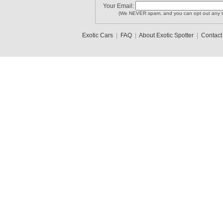
Your Email:
(We NEVER spam, and you can opt out any t
Exotic Cars
|
FAQ
|
About Exotic Spotter
|
Contact