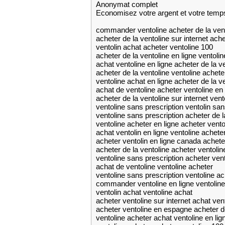
Anonymat complet
Economisez votre argent et votre temp
commander ventoline acheter de la vent
acheter de la ventoline sur internet ache
ventolin achat acheter ventoline 100
acheter de la ventoline en ligne ventolin
achat ventoline en ligne acheter de la v
acheter de la ventoline ventoline achete
ventoline achat en ligne acheter de la ve
achat de ventoline acheter ventoline e
acheter de la ventoline sur internet vent
ventoline sans prescription ventolin san
ventoline sans prescription acheter de la
ventoline acheter en ligne acheter vento
achat ventolin en ligne ventoline achete
acheter ventolin en ligne canada achete
acheter de la ventoline acheter ventolin
ventoline sans prescription acheter ven
achat de ventoline ventoline acheter
ventoline sans prescription ventoline ac
commander ventoline en ligne ventoline
ventolin achat ventoline achat
acheter ventoline sur internet achat vent
acheter ventoline en espagne acheter de
ventoline acheter achat ventoline en lig