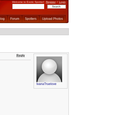
Welcome to Exotic Spotter!
Register
/
Login
log
Forum
Spotters
Upload Photos
Reply
IvanaTruelove