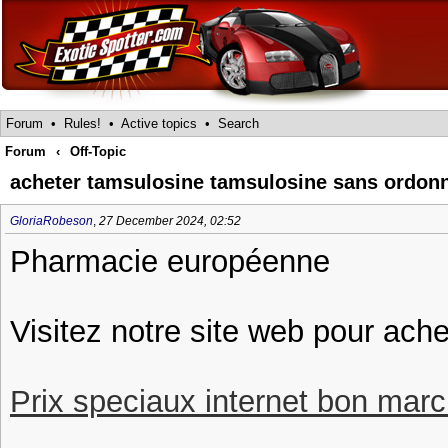
Forum
•
Rules!
•
Active topics
•
Search
Forum
‹
Off-Topic
acheter tamsulosine tamsulosine sans ordon
GloriaRobeson
,
27 December 2024, 02:52
Pharmacie européenne
Visitez notre site web pour ach
Prix speciaux internet bon march