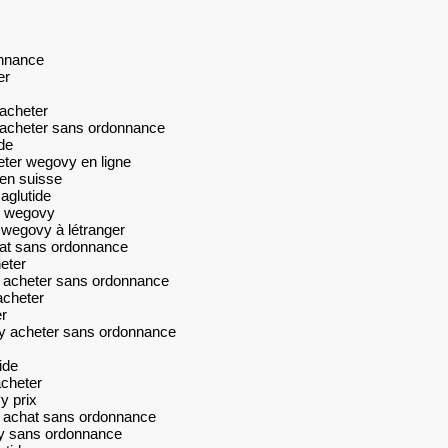
onnance
er
 acheter
 acheter sans ordonnance
de
ter wegovy en ligne
en suisse
aglutide
r wegovy
wegovy à létranger
at sans ordonnance
eter
 acheter sans ordonnance
acheter
r
 acheter sans ordonnance
ide
acheter
y prix
 achat sans ordonnance
y sans ordonnance