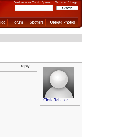
Welcome to Exotic Spotter!
Register
/
Login
log
Forum
Spotters
Upload Photos
Reply
GloriaRobeson