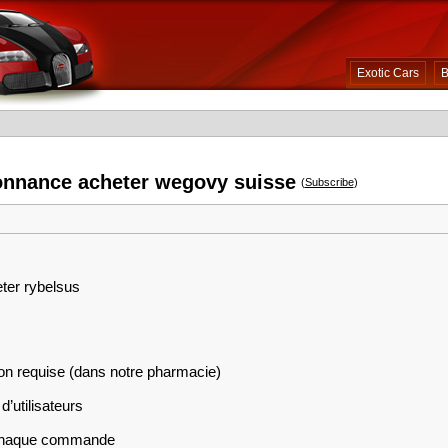
Exotic Cars
B
onnance acheter wegovy suisse
(
Subscribe
)
eter rybelsus
on requise (dans notre pharmacie)
d’utilisateurs
r chaque commande