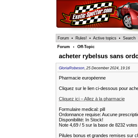
Forum
•
Rules!
•
Active topics
•
Search
Forum
‹
Off-Topic
acheter rybelsus sans ord
GloriaRobeson
,
25 December 2024, 19:16
Pharmacie européenne
Cliquez sur le lien ci-dessous pour ach
Cliquez ici – Allez à la pharmacie
Formulaire medical: pill
Ordonnance requise: Aucune prescripti
Disponibilité: In Stock!
Note 4,69 / 5 sur la base de 8232 votes 
Pilules bonus et grandes remises su