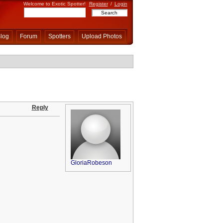
Welcome to Exotic Spotter!
Register
/
Login
log
Forum
Spotters
Upload Photos
Reply
GloriaRobeson