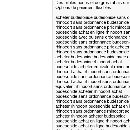
Des pilules bonus et de gros rabais 
Options de paiement flexibles
acheter budesonide budésonide sans 
rhinocort sans ordonnance budesonide
rhinocort sans ordonnance prix rhinoc
budesonide achat en ligne rhinocort sa
budesonide avec ou sans ordonnance r
budésonide sans ordonnance budesonid
rhinocort sans ordonnance prix acheter 
rhinocort sans ordonnance budesonide 
acheter budesonide budesonide avec 
acheter budesonide rhinocort achat
budesonide acheter equivalent rhinoco
rhinocort achat rhinocort sans ordonna
budésonide sans ordonnance budesoni
rhinocort achat rhinocort sans ordonnan
equivalent rhinocort sans ordonnance
budesonide acheter rhinocort achat
budesonide sans ordonnance budésoni
rhinocort sans ordonnance budésonide
acheter rhinocort budesonide achat en l
rhinocort sans ordonnance rhinocort ac
acheter rhinocort acheter budesonide
budesonide achat en ligne rhinocort ach
budesonide achat en ligne budésonide