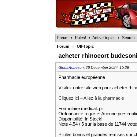
Forum
•
Rules!
•
Active topics
•
Search
Forum
‹
Off-Topic
acheter rhinocort budesoni
GloriaRobeson
,
26 December 2024, 15:26
Pharmacie européenne
Visitez notre site web pour acheter rhin
Cliquez ici – Allez à la pharmacie
Formulaire medical: pill
Ordonnance requise: Aucune prescripti
Disponibilité: In Stock!
Note 4,54 / 5 sur la base de 11744 votes
Pilules bonus et grandes remises su