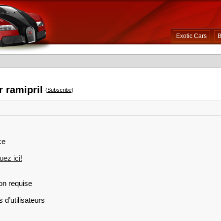
Exotic Cars
B
r ramipril
(
Subscribe
)
ce
ez ici!
on requise
 d’utilisateurs