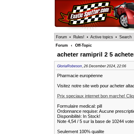
Forum
•
Rules!
•
Active topics
•
Search
Forum
‹
Off-Topic
acheter ramipril 2 5 achete
GloriaRobeson
,
26 December 2024, 22:06
Pharmacie européenne
Visitez notre site web pour acheter alta
Prix speciaux internet bon marche! Cliqu
Formulaire medical: pill
Ordonnance requise: Aucune prescripti
Disponibilité: In Stock!
Note 4,54 / 5 sur la base de 10244 votes
Seulement 100% qualite