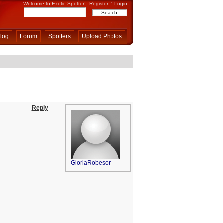
Welcome to Exotic Spotter!
Register
/
Login
log
Forum
Spotters
Upload Photos
Reply
GloriaRobeson