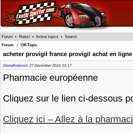
Forum
•
Rules!
•
Active topics
•
Search
Forum
‹
Off-Topic
acheter provigil france provigil achat en ligne
GloriaRobeson
,
27 December 2024, 01:17
Pharmacie européenne
Cliquez sur le lien ci-dessous p
Cliquez ici – Allez à la pharmac