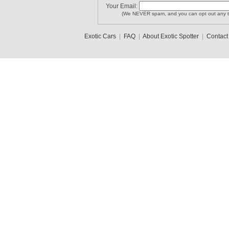
Your Email:
(We NEVER spam, and you can opt out any t
Exotic Cars
|
FAQ
|
About Exotic Spotter
|
Contact