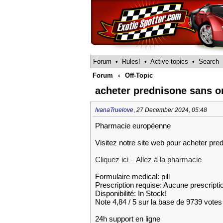
Forum
•
Rules!
•
Active topics
•
Search
Forum
‹
Off-Topic
acheter prednisone sans o
IvanaTruelove
,
27 December 2024, 05:48
Pharmacie européenne
Visitez notre site web pour acheter pre
Cliquez ici – Allez à la pharmacie
Formulaire medical: pill
Prescription requise: Aucune prescripti
Disponibilité: In Stock!
Note 4,84 / 5 sur la base de 9739 votes 
24h support en ligne