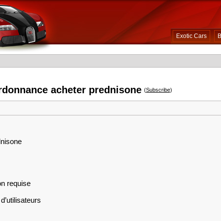
Exotic Cars
B
rdonnance acheter prednisone
(
Subscribe
)
dnisone
on requise
d’utilisateurs