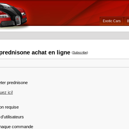
Exotic Cars
B
prednisone achat en ligne
(
Subscribe
)
eter prednisone
ez ici!
on requise
d’utilisateurs
r chaque commande