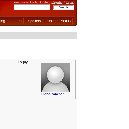
Welcome to Exotic Spotter!
Register
/
Login
log
Forum
Spotters
Upload Photos
Reply
GloriaRobeson