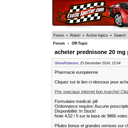
Forum
•
Rules!
•
Active topics
•
Search
Forum
‹
Off-Topic
acheter prednisone 20 mg 
GloriaRobeson
,
25 December 2024, 15:04
Pharmacie européenne
Cliquez sur le lien ci-dessous pour ach
Prix speciaux internet bon marche! Cliqu
Formulaire medical: pill
Ordonnance requise: Aucune prescripti
Disponibilité: In Stock!
Note 4,52 / 5 sur la base de 9866 votes 
Pilules bonus et grandes remises su