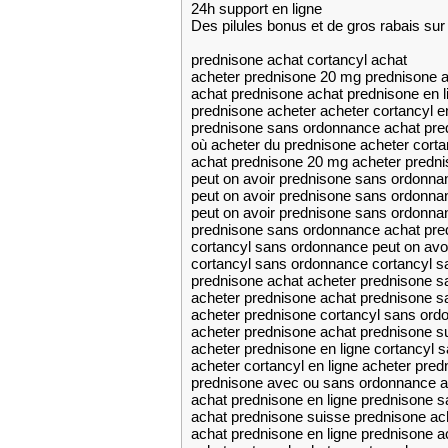
24h support en ligne
Des pilules bonus et de gros rabais 
prednisone achat cortancyl achat
acheter prednisone 20 mg prednisone a
achat prednisone achat prednisone en l
prednisone acheter acheter cortancyl en
prednisone sans ordonnance achat pre
où acheter du prednisone acheter cortan
achat prednisone 20 mg acheter predn
peut on avoir prednisone sans ordonn
peut on avoir prednisone sans ordonnan
peut on avoir prednisone sans ordonna
prednisone sans ordonnance achat pre
cortancyl sans ordonnance peut on avo
cortancyl sans ordonnance cortancyl s
prednisone achat acheter prednisone 
acheter prednisone achat prednisone 
acheter prednisone cortancyl sans ord
acheter prednisone achat prednisone s
acheter prednisone en ligne cortancyl s
acheter cortancyl en ligne acheter pre
prednisone avec ou sans ordonnance a
achat prednisone en ligne prednisone sa
achat prednisone suisse prednisone ac
achat prednisone en ligne prednisone a