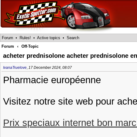
Forum
•
Rules!
•
Active topics
•
Search
Forum
‹
Off-Topic
acheter prednisolone acheter prednisolone en
IvanaTruelove
,
17 December 2024, 08:07
Pharmacie européenne
Visitez notre site web pour ach
Prix speciaux internet bon march