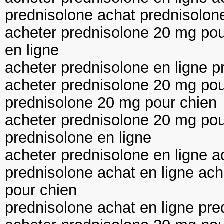
prednisolone achat prednisolone
acheter prednisolone 20 mg pou
en ligne
acheter prednisolone en ligne p
acheter prednisolone 20 mg pou
prednisolone 20 mg pour chien
acheter prednisolone 20 mg pou
prednisolone en ligne
acheter prednisolone en ligne a
prednisolone achat en ligne ac
pour chien
prednisolone achat en ligne pre