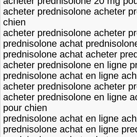
acheter prednisolone 20 mg pou
acheter prednisolone acheter p
chien
acheter prednisolone acheter p
prednisolone achat prednisolon
prednisolone achat acheter pre
acheter prednisolone en ligne p
prednisolone achat en ligne ach
acheter prednisolone acheter pr
acheter prednisolone en ligne 
pour chien
prednisolone achat en ligne ach
prednisolone achat en ligne pre