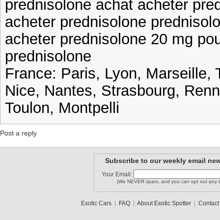
prednisolone achat acheter pre
acheter prednisolone prednisol
acheter prednisolone 20 mg pou
prednisolone
France: Paris, Lyon, Marseille, 
Nice, Nantes, Strasbourg, Ren
Toulon, Montpelli
Post a reply
Subscribe to our weekly email new
Your Email:
(We NEVER spam, and you can opt out any t
Exotic Cars
|
FAQ
|
About Exotic Spotter
|
Contact