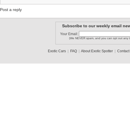
Post a reply
Subscribe to our weekly email new
Your Email:
(We NEVER spam, and you can opt out any t
Exotic Cars
|
FAQ
|
About Exotic Spotter
|
Contact