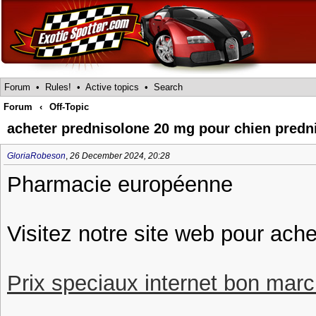
Forum
•
Rules!
•
Active topics
•
Search
Forum
‹
Off-Topic
acheter prednisolone 20 mg pour chien predn
GloriaRobeson
,
26 December 2024, 20:28
Pharmacie européenne
Visitez notre site web pour ach
Prix speciaux internet bon march