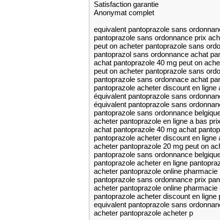
Satisfaction garantie
Anonymat complet
equivalent pantoprazole sans ordonnan
pantoprazole sans ordonnance prix ach
peut on acheter pantoprazole sans ord
pantoprazol sans ordonnance achat pa
achat pantoprazole 40 mg peut on ache
peut on acheter pantoprazole sans ord
pantoprazole sans ordonnace achat pa
pantoprazole acheter discount en ligne
équivalent pantoprazole sans ordonnanc
équivalent pantoprazole sans ordonnan
pantoprazole sans ordonnance belgiqu
acheter pantoprazole en ligne a bas pr
achat pantoprazole 40 mg achat pantop
pantoprazole acheter discount en ligne
acheter pantoprazole 20 mg peut on ac
pantoprazole sans ordonnance belgique
pantoprazole acheter en ligne pantopr
acheter pantoprazole online pharmacie 
pantoprazole sans ordonnance prix pant
acheter pantoprazole online pharmacie 
pantoprazole acheter discount en lign
equivalent pantoprazole sans ordonna
acheter pantoprazole acheter p