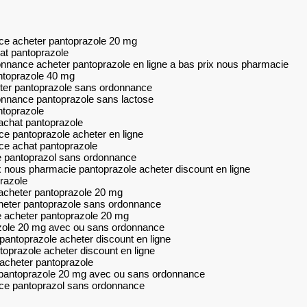
ce acheter pantoprazole 20 mg
at pantoprazole
onnance acheter pantoprazole en ligne a bas prix nous pharmacie
ntoprazole 40 mg
ter pantoprazole sans ordonnance
onnance pantoprazole sans lactose
ntoprazole
 achat pantoprazole
e pantoprazole acheter en ligne
ce achat pantoprazole
e pantoprazol sans ordonnance
ix nous pharmacie pantoprazole acheter discount en ligne
razole
 acheter pantoprazole 20 mg
heter pantoprazole sans ordonnance
 acheter pantoprazole 20 mg
azole 20 mg avec ou sans ordonnance
pantoprazole acheter discount en ligne
oprazole acheter discount en ligne
acheter pantoprazole
e pantoprazole 20 mg avec ou sans ordonnance
nce pantoprazol sans ordonnance