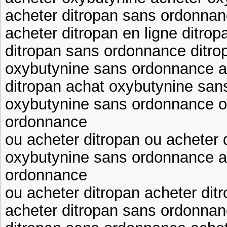
acheter ditropan sans ordonnan
acheter ditropan en ligne ditrop
ditropan sans ordonnance ditr
oxybutynine sans ordonnance a
ditropan achat oxybutynine sa
oxybutynine sans ordonnance o
ordonnance
ou acheter ditropan ou acheter 
oxybutynine sans ordonnance a
ordonnance
ou acheter ditropan acheter ditr
acheter ditropan sans ordonnan