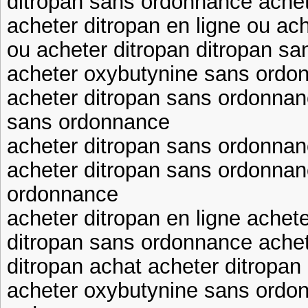
ditropan sans ordonnance ache
acheter ditropan en ligne ou ach
ou acheter ditropan ditropan s
acheter oxybutynine sans ordo
acheter ditropan sans ordonnan
sans ordonnance
acheter ditropan sans ordonnanc
acheter ditropan sans ordonna
ordonnance
acheter ditropan en ligne achet
ditropan sans ordonnance achete
ditropan achat acheter ditropan 
acheter oxybutynine sans ordo