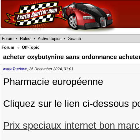
Forum
•
Rules!
•
Active topics
•
Search
Forum
‹
Off-Topic
acheter oxybutynine sans ordonnance acheter
IvanaTruelove
,
26 December 2024, 01:01
Pharmacie européenne
Cliquez sur le lien ci-dessous p
Prix speciaux internet bon march