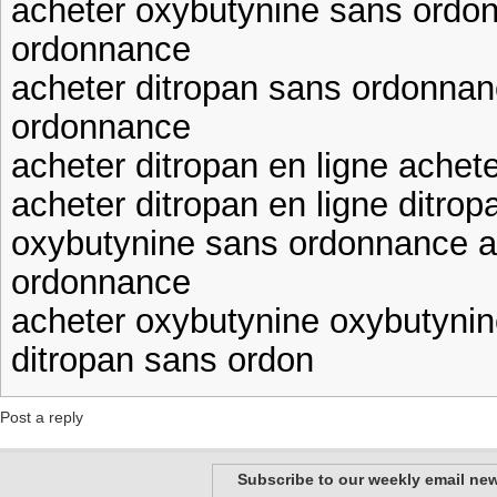
acheter oxybutynine sans ordo
ordonnance
acheter ditropan sans ordonna
ordonnance
acheter ditropan en ligne achet
acheter ditropan en ligne ditro
oxybutynine sans ordonnance a
ordonnance
acheter oxybutynine oxybutyni
ditropan sans ordon
Post a reply
Subscribe to our weekly email new