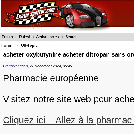
Forum
•
Rules!
•
Active topics
•
Search
Forum
‹
Off-Topic
acheter oxybutynine acheter ditropan sans o
GloriaRobeson
,
27 December 2024, 05:45
Pharmacie européenne
Visitez notre site web pour ache
Cliquez ici – Allez à la pharmac