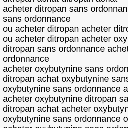
acheter ditropan sans ordonnan
sans ordonnance
ou acheter ditropan acheter di
ou acheter ditropan acheter ox
ditropan sans ordonnance ache
ordonnance
acheter oxybutynine sans ordo
ditropan achat oxybutynine sa
oxybutynine sans ordonnance a
acheter oxybutynine ditropan 
ditropan achat acheter oxybuty
oxybutynine sans ordonnance o