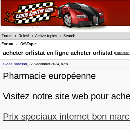
Forum
•
Rules!
•
Active topics
•
Search
Forum
‹
Off-Topic
acheter orlistat en ligne acheter orlistat
(
Subscribe
GloriaRobeson
,
17 December 2024, 07:01
Pharmacie européenne
Visitez notre site web pour achet
Prix speciaux internet bon march