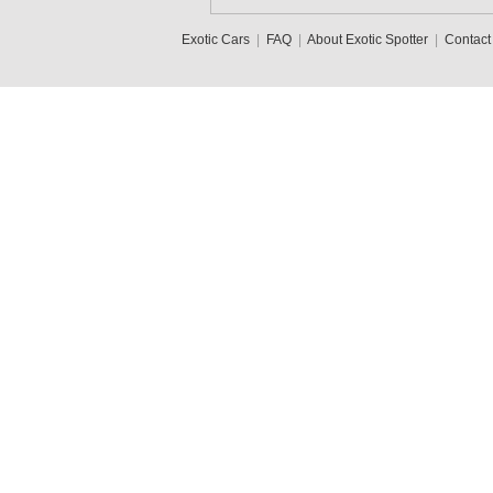
Exotic Cars
|
FAQ
|
About Exotic Spotter
|
Contact