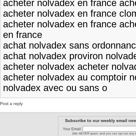
acheter nolvadex en france ach
acheter nolvadex en france clo
acheter nolvadex en france ach
en france
achat nolvadex sans ordonnanc
achat nolvadex proviron nolvad
acheter nolvadex acheter nolv
acheter nolvadex au comptoir n
nolvadex avec ou sans o
Post a reply
Subscribe to our weekly email new
Your Email:
(We NEVER spam, and you can opt out any t