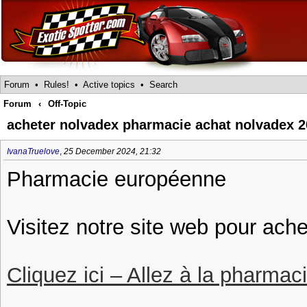
Forum
•
Rules!
•
Active topics
•
Search
Forum
‹
Off-Topic
acheter nolvadex pharmacie achat nolvadex 
IvanaTruelove
,
25 December 2024, 21:32
Pharmacie européenne
Visitez notre site web pour ach
Cliquez ici – Allez à la pharmac