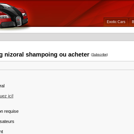
Exotic Cars
B
g nizoral shampoing ou acheter
(
Subscribe
)
ral
ez ici!
on requise
isateurs
nt