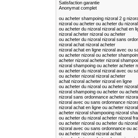
Satisfaction garantie
Anonymat complet
ou acheter shampoing nizoral 2 g nizo
nizoral ou acheter ou acheter du nizoral
ou acheter du nizoral nizoral achat en l
nizoral acheter nizoral ou acheter
ou acheter du nizoral nizoral sans ord
nizoral achat nizoral acheter
nizoral achat en ligne nizoral avec ou
ou acheter nizoral ou acheter shampoing
acheter nizoral acheter nizoral shampo
nizoral shampoing ou acheter acheter n
ou acheter du nizoral nizoral avec ou 
ou acheter nizoral nizoral acheter
achat nizoral acheter nizoral en ligne
ou acheter du nizoral ou acheter nizoral
nizoral shampoing ou acheter ou achete
nizoral sans ordonnance acheter nizora
nizoral avec ou sans ordonnance nizor
nizoral achat en ligne ou acheter nizoral
acheter nizoral shampooing nizoral sh
ou acheter du nizoral acheter nizoral fr
ou acheter nizoral ou acheter du nizoral
nizoral avec ou sans ordonnance ou ach
ou acheter nizoral nizoral achat