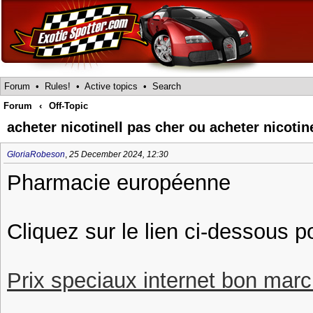
Forum
•
Rules!
•
Active topics
•
Search
Forum
‹
Off-Topic
acheter nicotinell pas cher ou acheter nicotine
GloriaRobeson
,
25 December 2024, 12:30
Pharmacie européenne
Cliquez sur le lien ci-dessous po
Prix speciaux internet bon march