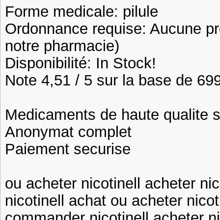
Forme medicale: pilule
Ordonnance requise: Aucune pre
notre pharmacie)
Disponibilité: In Stock!
Note 4,51 / 5 sur la base de 699
Medicaments de haute qualite 
Anonymat complet
Paiement securise
ou acheter nicotinell acheter nic
nicotinell achat ou acheter nicot
commander nicotinell acheter nic