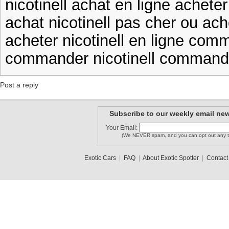
nicotinell achat en ligne acheter
achat nicotinell pas cher ou ache
acheter nicotinell en ligne comm
commander nicotinell commande
Post a reply
Subscribe to our weekly email new
Your Email:
(We NEVER spam, and you can opt out any t
Exotic Cars
|
FAQ
|
About Exotic Spotter
|
Contact