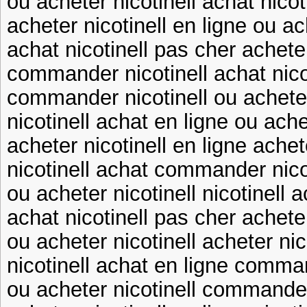
ou acheter nicotinell achat nicot
acheter nicotinell en ligne ou ac
achat nicotinell pas cher acheter
commander nicotinell achat nico
commander nicotinell ou acheter
nicotinell achat en ligne ou ache
acheter nicotinell en ligne achet
nicotinell achat commander nico
ou acheter nicotinell nicotinell 
achat nicotinell pas cher achete
ou acheter nicotinell acheter nic
nicotinell achat en ligne comman
ou acheter nicotinell commander