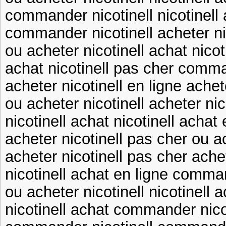
commander nicotinell nicotinell
commander nicotinell acheter ni
ou acheter nicotinell achat nicot
achat nicotinell pas cher comma
acheter nicotinell en ligne achet
ou acheter nicotinell acheter nic
nicotinell achat nicotinell achat 
acheter nicotinell pas cher ou ac
acheter nicotinell pas cher ache
nicotinell achat en ligne comman
ou acheter nicotinell nicotinell 
nicotinell achat commander nico