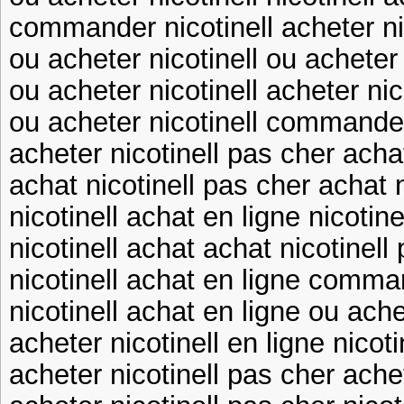
commander nicotinell acheter ni
ou acheter nicotinell ou acheter 
ou acheter nicotinell acheter nic
ou acheter nicotinell commander
acheter nicotinell pas cher acha
achat nicotinell pas cher achat 
nicotinell achat en ligne nicotine
nicotinell achat achat nicotinell
nicotinell achat en ligne comman
nicotinell achat en ligne ou ache
acheter nicotinell en ligne nicoti
acheter nicotinell pas cher ache