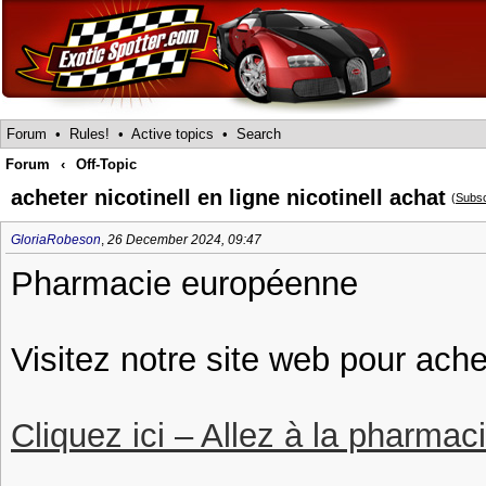
Forum
•
Rules!
•
Active topics
•
Search
Forum
‹
Off-Topic
acheter nicotinell en ligne nicotinell achat
(
Subsc
GloriaRobeson
,
26 December 2024, 09:47
Pharmacie européenne
Visitez notre site web pour achet
Cliquez ici – Allez à la pharmac