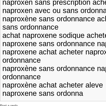
naproxen sans prescription ach
naproxen avec ou sans ordonn
naproxène sans ordonnance ac
sans ordonnance
achat naproxene sodique achet
naproxene sans ordonnance na
naproxene achat acheter napro
ordonnance
naproxène sans ordonnance na
ordonnance
naproxène achat acheter aleve
naproxene sans ordonna
Post a reply