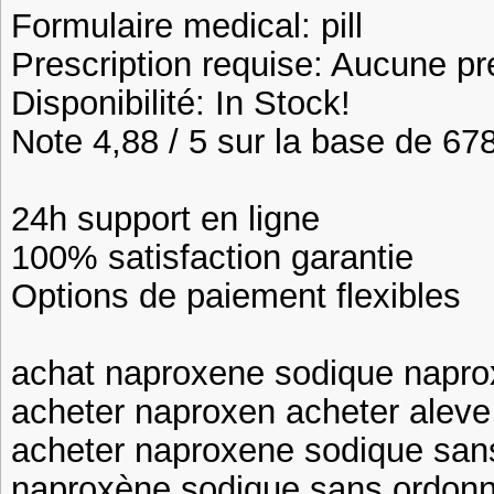
Formulaire medical: pill
Prescription requise: Aucune pr
Disponibilité: In Stock!
Note 4,88 / 5 sur la base de 678
24h support en ligne
100% satisfaction garantie
Options de paiement flexibles
achat naproxene sodique napr
acheter naproxen acheter aleve
acheter naproxene sodique san
naproxène sodique sans ordon