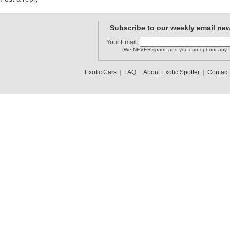
Subscribe to our weekly email new
Your Email:
(We NEVER spam, and you can opt out any t
Exotic Cars
|
FAQ
|
About Exotic Spotter
|
Contact