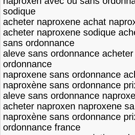
naproxen avec ou sans ordonn
sodique
acheter naproxene achat napro
acheter naproxene sodique ach
sans ordonnance
aleve sans ordonnance acheter
ordonnance
naproxene sans ordonnance ac
naproxène sans ordonnance pri
aleve sans ordonnance naproxe
acheter naproxen naproxene sa
naproxène sans ordonnance pri
ordonnance france