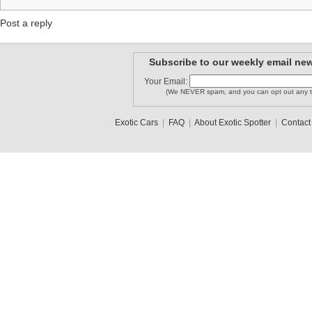
Post a reply
Subscribe to our weekly email new
Your Email:
(We NEVER spam, and you can opt out any t
Exotic Cars
|
FAQ
|
About Exotic Spotter
|
Contact