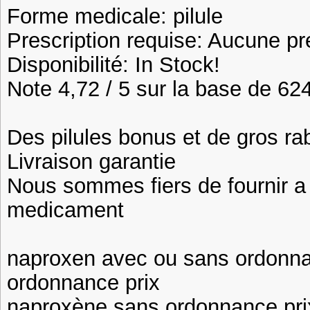
Forme medicale: pilule
Prescription requise: Aucune pr
Disponibilité: In Stock!
Note 4,72 / 5 sur la base de 624
Des pilules bonus et de gros 
Livraison garantie
Nous sommes fiers de fournir a n
medicament
naproxen avec ou sans ordonn
ordonnance prix
naproxène sans ordonnance pri