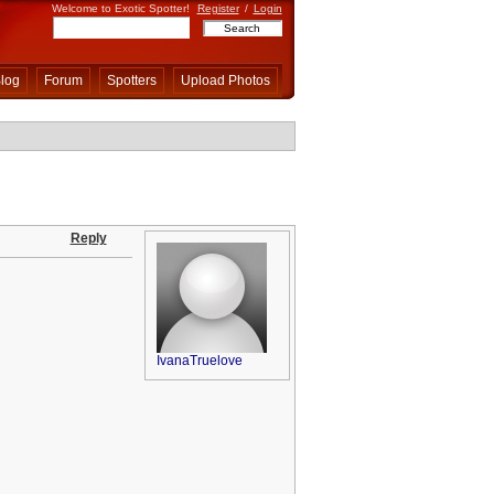
Welcome to Exotic Spotter!
Register
/
Login
log
Forum
Spotters
Upload Photos
Reply
IvanaTruelove