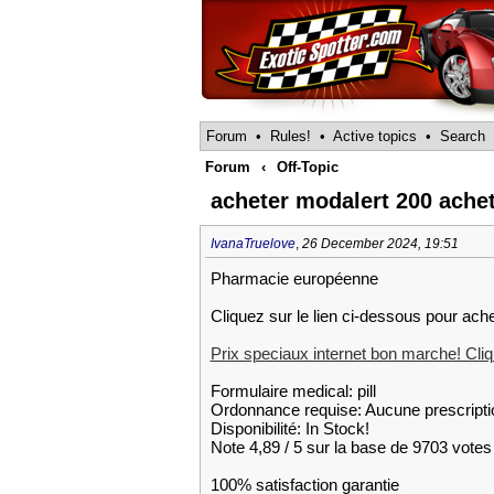
Forum
•
Rules!
•
Active topics
•
Search
Forum
‹
Off-Topic
acheter modalert 200 ache
IvanaTruelove
,
26 December 2024, 19:51
Pharmacie européenne
Cliquez sur le lien ci-dessous pour ach
Prix speciaux internet bon marche! Cliqu
Formulaire medical: pill
Ordonnance requise: Aucune prescripti
Disponibilité: In Stock!
Note 4,89 / 5 sur la base de 9703 votes 
100% satisfaction garantie