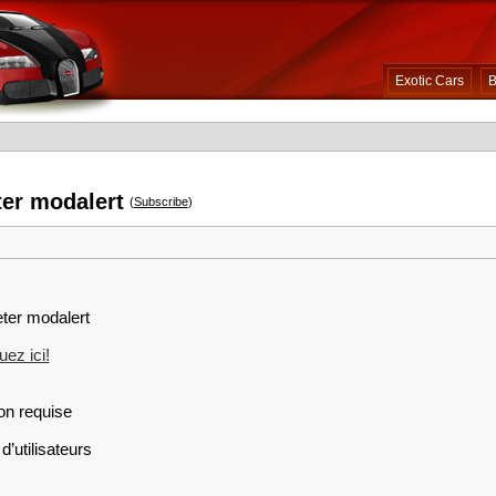
Exotic Cars
B
ter modalert
(
Subscribe
)
eter modalert
ez ici!
on requise
d’utilisateurs