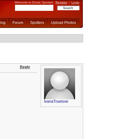
Welcome to Exotic Spotter!
Register
/
Login
log
Forum
Spotters
Upload Photos
Reply
IvanaTruelove