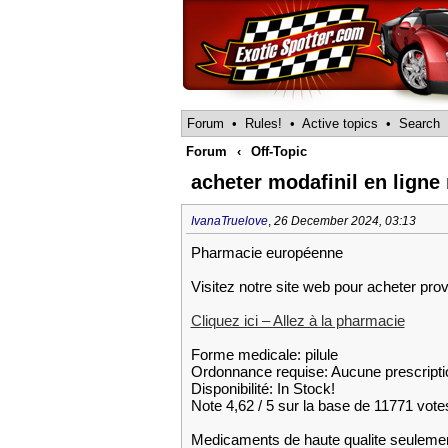
Forum
•
Rules!
•
Active topics
•
Search
Forum
‹
Off-Topic
acheter modafinil en ligne
IvanaTruelove
,
26 December 2024, 03:13
Pharmacie européenne
Visitez notre site web pour acheter provi
Cliquez ici – Allez à la pharmacie
Forme medicale: pilule
Ordonnance requise: Aucune prescripti
Disponibilité: In Stock!
Note 4,62 / 5 sur la base de 11771 votes
Medicaments de haute qualite seuleme