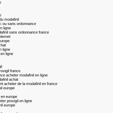
s
e
u modafinil
vec ou sans ordonnance
n ligne
finil sans ordonnance france
nternet
europe
chat
 ligne
 en ligne
il
ovigil france
ce acheter modafinil en ligne
finil achat
 acheter de la modafinil en france
il europe
 en europe
er provigil en ligne
nil europe