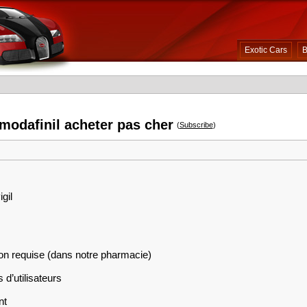
Exotic Cars
B
 modafinil acheter pas cher
(
Subscribe
)
gil
on requise (dans notre pharmacie)
 d’utilisateurs
nt