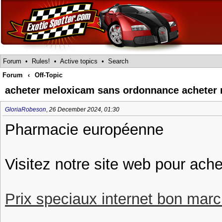
Forum
•
Rules!
•
Active topics
•
Search
Forum
‹
Off-Topic
acheter meloxicam sans ordonnance acheter
GloriaRobeson
,
26 December 2024, 01:30
Pharmacie européenne
Visitez notre site web pour ach
Prix speciaux internet bon march