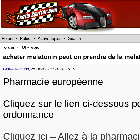
Forum
•
Rules!
•
Active topics
•
Search
Forum
‹
Off-Topic
acheter melatonin peut on prendre de la mela
GloriaRobeson
,
25 December 2024, 16:19
Pharmacie européenne
Cliquez sur le lien ci-dessous 
ordonnance
Cliquez ici – Allez à la pharmac