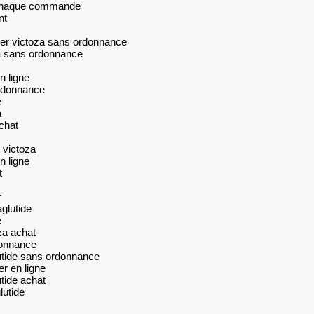
r chaque commande
nt
er victoza sans ordonnance
za sans ordonnance
n ligne
ordonnance
e
a
achat
 victoza
n ligne
t
r
glutide
e
za achat
donnance
utide sans ordonnance
r en ligne
tide achat
lutide