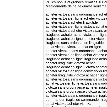
Pilules bonus et grandes remises su
Medicaments de haute qualite seuleme
acheter victoza sans ordonnance achet
acheter victoza en ligne acheter victo
acheter victoza acheter liraglutide
acheter victoza en ligne victoza achat e
acheter victoza acheter victoza sans 
liraglutide acheter achat victoza en lign
liraglutide achat en ligne acheter victoz
liraglutide sans ordonnance liraglutide 
achat victoza victoza achat en ligne
acheter victoza sans ordonnance achat
acheter victoza en ligne achat victoza e
liraglutide achat en ligne liraglutide acha
acheter liraglutide victoza achat
liraglutide achat en ligne victoza achete
acheter victoza en ligne commander lira
acheter liraglutide victoza achat en lign
acheter victoza sans ordonnance victo
achat victoza en ligne victoza sans or
victoza sans ordonnance acheter liragl
victoza sans ordonnance victoza achete
acheter victoza sans ordonnance liraglu
commander liraglutide commander lirag
achat victoza acheter victoza