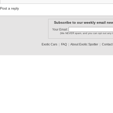
Post a reply
Subscribe to our weekly email new
Your Email:
(We NEVER spam, and you can opt out any t
Exotic Cars
|
FAQ
|
About Exotic Spotter
|
Contact