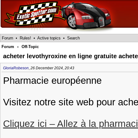
Forum
•
Rules!
•
Active topics
•
Search
Forum
‹
Off-Topic
acheter levothyroxine en ligne gratuite achet
GloriaRobeson
,
26 December 2024, 20:43
Pharmacie européenne
Visitez notre site web pour ache
Cliquez ici – Allez à la pharmac