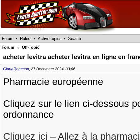
Forum
•
Rules!
•
Active topics
•
Search
Forum
‹
Off-Topic
acheter levitra acheter levitra en ligne en fra
GloriaRobeson
,
27 December 2024, 03:06
Pharmacie européenne
Cliquez sur le lien ci-dessous p
ordonnance
Cliquez ici – Allez à la pharmac